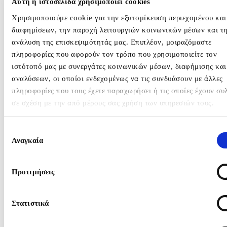
Αυτή η ιστοσελίδα χρησιμοποιεί cookies
Public Affairs
Press Office / Media 
Χρησιμοποιούμε cookie για την εξατομίκευση περιεχομένου και
Events
διαφημίσεων, την παροχή λειτουργιών κοινωνικών μέσων και τ
Strategy & Consultin
ανάλυση της επισκεψιμότητάς μας. Επιπλέον, μοιραζόμαστε
Issues & Crisis Man
πληροφορίες που αφορούν τον τρόπο που χρησιμοποιείτε τον
Data Analytics
ιστότοπό μας με συνεργάτες κοινωνικών μέσων, διαφήμισης και
B2B
αναλύσεων, οι οποίοι ενδεχομένως να τις συνδυάσουν με άλλες
Internal Communicat
πληροφορίες που τους έχετε παραχωρήσει ή τις οποίες έχουν συ
Digital Marketing
σε σχέση με την από μέρους σας χρήση των υπηρεσιών τους.
Content Marketing &
Storytelling
Επιλογή
Creative
Αναγκαία
συγκατάθεσης
Web Design & Devel
Influencer Marketing
Προτιμήσεις
OUR CLIENTS
BLOG
Στατιστικά