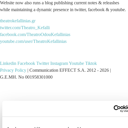
Website now also runs a blog publishing current notes & releashes
while maintaining a dynamic presence in twitter, facebook & youtube.
theatrokefallinias.gr
twitter.com/Theatro_Kefalli
facebook.com/TheatroOdouKefallinias
youtube.com/user/TheatroKefallinias
Linkedin
Facebook
Twitter
Instagram
Youtube
Tiktok
Privacy Policy
| Communication EFFECT S.A. 2012 -
2026
|
G.E.MH. No 001958301000
WHO WE ARE
WHAT WE DO