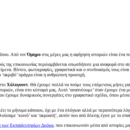
κάπου. Από τον
Όμηρο
στις μέρες μας η αφήγηση ιστοριών είναι ένα π
κούς της επικοινωνίας περιλαμβάνεται οπωσδήποτε μια αναφορά στο sto
είμενα. Βίντεο, φωτογραφίες, γραφιστικά και ο συνδυασμός τους είνα
ο ‘ακριβό’ πράγμα είναι η ανθρώπινη προσοχή.
 στο
Χόλυγουντ
. Θά έχουμε πολλά να πούμε τους επόμενους μήνες για τ
ριών, είναι στο κύτταρό μας. Αυτό ‘αναπνέουμε’ όταν έχουμε ένα μολ
υ έχουμε δυναμικούς συνεργάτες στο γραφιστικό σχέδιο, όπου μέσα 
λέει το μήνυμα κάποιου, όχι με ένα σλόγκαν αλλά με περισσότερα λόγ
ούσαμε ‘κοινό’ και ‘ακροατή’, αυτόν που από δέκτης έγινε με το σπα
α των Εκπαιδευτηρίων Δούκα
, που επικοινωνούν μέσα από ιστορίες μ