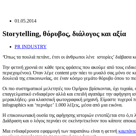
Skip
to
content
01.05.2014
Storytelling, θόρυβος, διάλογος και αξία
PR INDUSTRY
‘Όπως τα πουλιά πετάνε, έτσι οι άνθρωποι λένε ιστορίες’ διάβασα 
Την φετινή χρονιά σε κάθε τρεις φράσεις που ακούμε από τους ειδι
περιεχομένου). Όταν λέμε content μην πάει το μυαλό σας μόνο σε κ
δουλειά της επικοινωνίας, σε έναν κόσμο γεμάτο θόρυβο όπου το πι
Οι πιο συστηματικοί μελετητές του Ομήρου βρίσκονται, όχι τυχαία,
επαγγελματικό ενδιαφέρον αλλά και επειδή αγαπάμε την αφήγηση ιστο
μερακλήδες- μια κλασσική φωτογραφική μηχανή. Είμαστε τυχεροί πο
infographics και ‘περνάμε’ 1.000 λέξεις, μέσα από μια εικόνα.
Η επικοινωνιακή ουσία της αφήγησης ιστοριών εντοπίζεται στο ό,τι 
Διάδραση και ο λόγος περνάει σε εκείνην/εκείνον που κάποτε αποκαλ
Μια ενδιαφέρουσα εφαρμογή των παραπάνω είναι η φετινή
καμπάνι