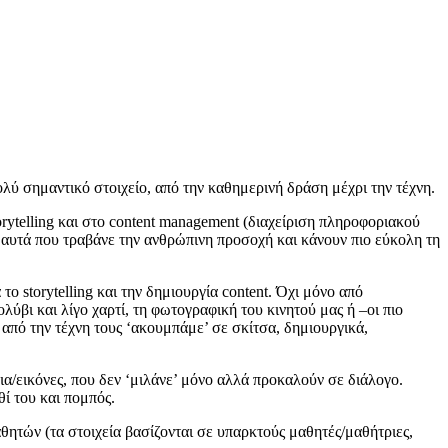
ολύ σημαντικό στοιχείο, από την καθημερινή δράση μέχρι την τέχνη.
rytelling και στο content management (διαχείριση πληροφοριακού
ι αυτά που τραβάνε την ανθρώπινη προσοχή και κάνουν πιο εύκολη τη
ο storytelling και την δημιουργία content. Όχι μόνο από
ύβι και λίγο χαρτί, τη φωτογραφική του κινητού μας ή –οι πιο
από την τέχνη τους ‘ακουμπάμε’ σε σκίτσα, δημιουργικά,
ια/εικόνες, που δεν ‘μιλάνε’ μόνο αλλά προκαλούν σε διάλογο.
θί του και πομπός.
αθητών (τα στοιχεία βασίζονται σε υπαρκτούς μαθητές/μαθήτριες,