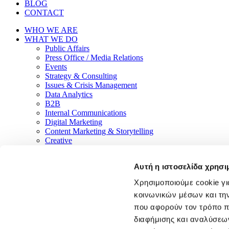
BLOG
CONTACT
WHO WE ARE
WHAT WE DO
Public Affairs
Press Office / Media Relations
Events
Strategy & Consulting
Issues & Crisis Management
Data Analytics
B2B
Internal Communications
Digital Marketing
Content Marketing & Storytelling
Creative
Web Design & Development
Influencer Marketing
Αυτή η ιστοσελίδα χρησι
OUR CLIENTS
BLOG
Χρησιμοποιούμε cookie γι
CONTACT
κοινωνικών μέσων και τη
Linkedin
Facebook
Twitter
Instagram
Youtube
Tiktok
που αφορούν τον τρόπο π
διαφήμισης και αναλύσεων
Subscribe to our newsletter