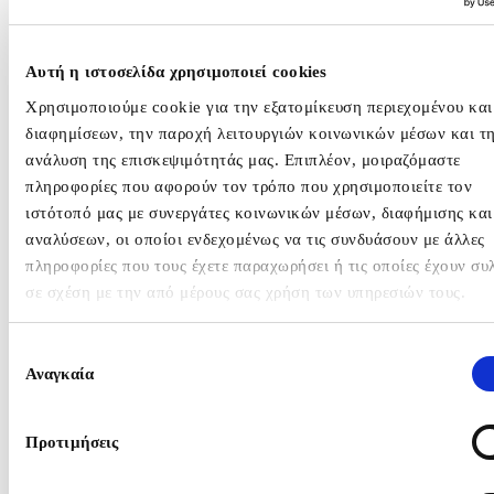
WHO WE ARE
WHAT WE DO
Αυτή η ιστοσελίδα χρησιμοποιεί cookies
Χρησιμοποιούμε cookie για την εξατομίκευση περιεχομένου και
Public Affairs
διαφημίσεων, την παροχή λειτουργιών κοινωνικών μέσων και τ
Press Office / Media 
ανάλυση της επισκεψιμότητάς μας. Επιπλέον, μοιραζόμαστε
Events
πληροφορίες που αφορούν τον τρόπο που χρησιμοποιείτε τον
Strategy & Consultin
ιστότοπό μας με συνεργάτες κοινωνικών μέσων, διαφήμισης και
Issues & Crisis Man
αναλύσεων, οι οποίοι ενδεχομένως να τις συνδυάσουν με άλλες
Data Analytics
πληροφορίες που τους έχετε παραχωρήσει ή τις οποίες έχουν συ
B2B
σε σχέση με την από μέρους σας χρήση των υπηρεσιών τους.
Internal Communicat
Digital Marketing
Επιλογή
Content Marketing &
Αναγκαία
συγκατάθεσης
Storytelling
Creative
Web Design & Devel
Προτιμήσεις
Influencer Marketing