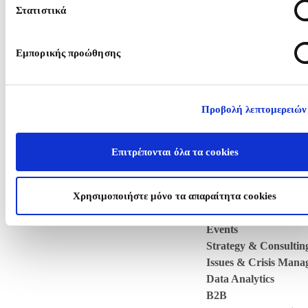
OUR CLIENTS
Στατιστικά
BLOG
Εμπορικής προώθησης
CONTACT
Προβολή λεπτομερειών
Επιτρέπονται όλα τα cookies
WHO WE ARE
WHAT WE DO
Χρησιμοποιήστε μόνο τα απαραίτητα cookies
Public Affairs
Press Office / Media 
Events
Strategy & Consultin
Issues & Crisis Man
Data Analytics
B2B