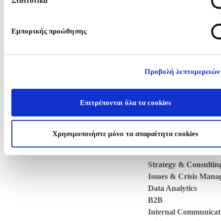
Στατιστικά
BLOG
Εμπορικής προώθησης
CONTACT
Προβολή λεπτομερειών
WHO WE ARE
Επιτρέπονται όλα τα cookies
WHAT WE DO
Public Affairs
Χρησιμοποιήστε μόνο τα απαραίτητα cookies
Press Office / Media 
Events
Strategy & Consultin
Issues & Crisis Man
Data Analytics
B2B
Internal Communicat