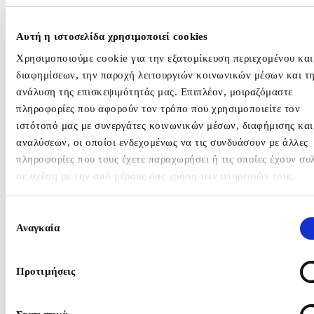
WHO WE ARE
WHAT WE DO
Αυτή η ιστοσελίδα χρησιμοποιεί cookies
Χρησιμοποιούμε cookie για την εξατομίκευση περιεχομένου και
Public Affairs
διαφημίσεων, την παροχή λειτουργιών κοινωνικών μέσων και τ
Press Office / Media 
ανάλυση της επισκεψιμότητάς μας. Επιπλέον, μοιραζόμαστε
Events
πληροφορίες που αφορούν τον τρόπο που χρησιμοποιείτε τον
Strategy & Consultin
ιστότοπό μας με συνεργάτες κοινωνικών μέσων, διαφήμισης και
Issues & Crisis Man
αναλύσεων, οι οποίοι ενδεχομένως να τις συνδυάσουν με άλλες
Data Analytics
πληροφορίες που τους έχετε παραχωρήσει ή τις οποίες έχουν συ
B2B
σε σχέση με την από μέρους σας χρήση των υπηρεσιών τους.
Internal Communicat
Digital Marketing
Επιλογή
Content Marketing &
Αναγκαία
Storytelling
συγκατάθεσης
Creative
Web Design & Devel
Προτιμήσεις
Influencer Marketing
OUR CLIENTS